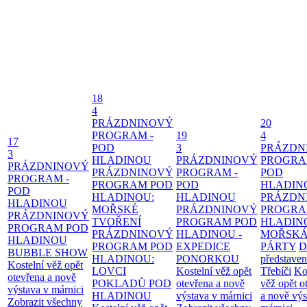
18
4
PRÁZDNINOVÝ
20
PROGRAM -
19
4
17
POD
3
PRÁZDN
3
HLADINOU
PRÁZDNINOVÝ
PROGRA
PRÁZDNINOVÝ
PRÁZDNINOVÝ
PROGRAM -
POD
PROGRAM -
PROGRAM POD
POD
HLADIN
POD
HLADINOU:
HLADINOU
PRÁZDN
HLADINOU
MOŘSKÉ
PRÁZDNINOVÝ
PROGRA
PRÁZDNINOVÝ
TVOŘENÍ
PROGRAM POD
HLADIN
PROGRAM POD
PRÁZDNINOVÝ
HLADINOU -
MOŘSK
HLADINOU
PROGRAM POD
EXPEDICE
PÁRTY
D
BUBBLE SHOW
HLADINOU:
PONORKOU
představen
Kostelní věž opět
LOVCI
Kostelní věž opět
Třebíči
Ko
otevřena a nově
POKLADŮ POD
otevřena a nově
věž opět o
výstava v márnici
HLADINOU
výstava v márnici
a nově výs
Zobrazit všechny