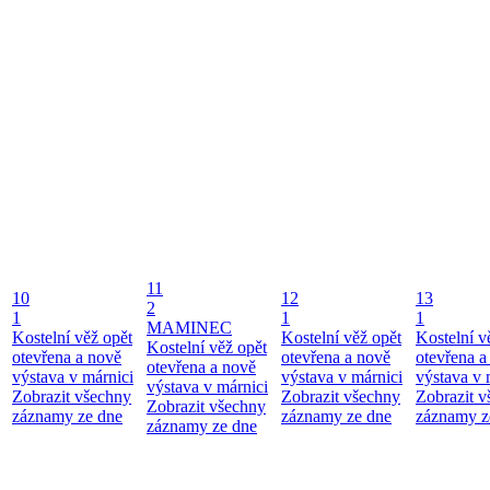
11
10
12
13
2
1
1
1
MAMINEC
Kostelní věž opět
Kostelní věž opět
Kostelní v
Kostelní věž opět
otevřena a nově
otevřena a nově
otevřena a
otevřena a nově
výstava v márnici
výstava v márnici
výstava v 
výstava v márnici
Zobrazit všechny
Zobrazit všechny
Zobrazit 
Zobrazit všechny
záznamy ze dne
záznamy ze dne
záznamy z
záznamy ze dne