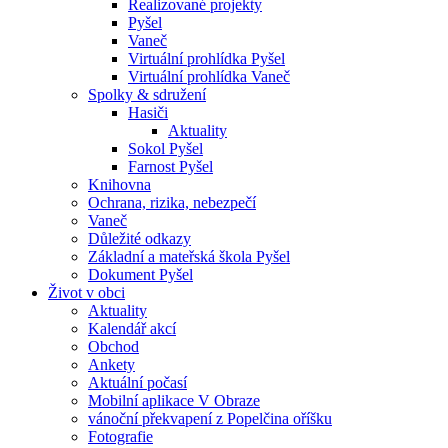
Realizované projekty
Pyšel
Vaneč
Virtuální prohlídka Pyšel
Virtuální prohlídka Vaneč
Spolky & sdružení
Hasiči
Aktuality
Sokol Pyšel
Farnost Pyšel
Knihovna
Ochrana, rizika, nebezpečí
Vaneč
Důležité odkazy
Základní a mateřská škola Pyšel
Dokument Pyšel
Život v obci
Aktuality
Kalendář akcí
Obchod
Ankety
Aktuální počasí
Mobilní aplikace V Obraze
vánoční překvapení z Popelčina oříšku
Fotografie