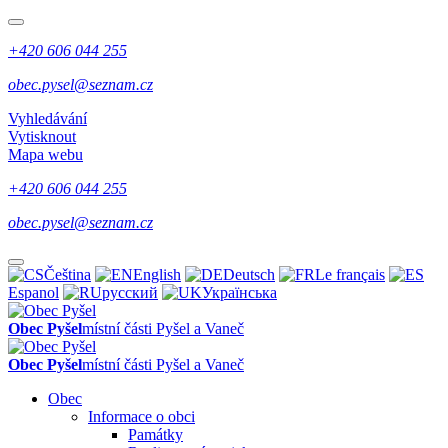
+420 606 044 255
obec.pysel@seznam.cz
Vyhledávání
Vytisknout
Mapa webu
+420 606 044 255
obec.pysel@seznam.cz
Čeština
English
Deutsch
Le français
Espanol
русский
Українська
Obec Pyšel
místní části Pyšel a Vaneč
Obec Pyšel
místní části Pyšel a Vaneč
Obec
Informace o obci
Památky