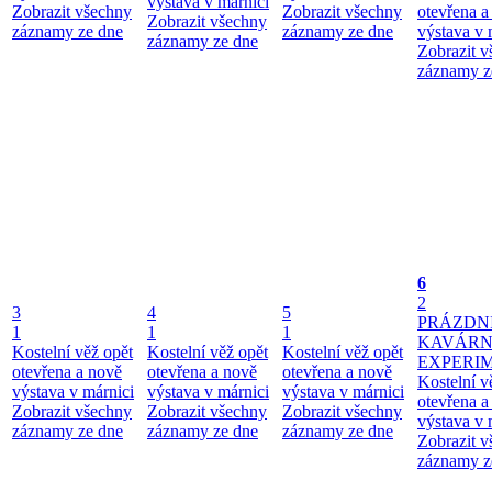
výstava v márnici
Zobrazit všechny
Zobrazit všechny
otevřena a
Zobrazit všechny
záznamy ze dne
záznamy ze dne
výstava v 
záznamy ze dne
Zobrazit 
záznamy z
6
2
3
4
5
PRÁZDN
1
1
1
KAVÁR
Kostelní věž opět
Kostelní věž opět
Kostelní věž opět
EXPERI
otevřena a nově
otevřena a nově
otevřena a nově
Kostelní v
výstava v márnici
výstava v márnici
výstava v márnici
otevřena a
Zobrazit všechny
Zobrazit všechny
Zobrazit všechny
výstava v 
záznamy ze dne
záznamy ze dne
záznamy ze dne
Zobrazit 
záznamy z