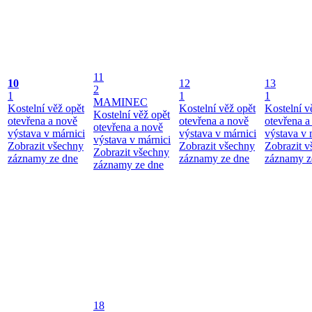
11
10
12
13
2
1
1
1
MAMINEC
Kostelní věž opět
Kostelní věž opět
Kostelní v
Kostelní věž opět
otevřena a nově
otevřena a nově
otevřena a
otevřena a nově
výstava v márnici
výstava v márnici
výstava v 
výstava v márnici
Zobrazit všechny
Zobrazit všechny
Zobrazit 
Zobrazit všechny
záznamy ze dne
záznamy ze dne
záznamy z
záznamy ze dne
18