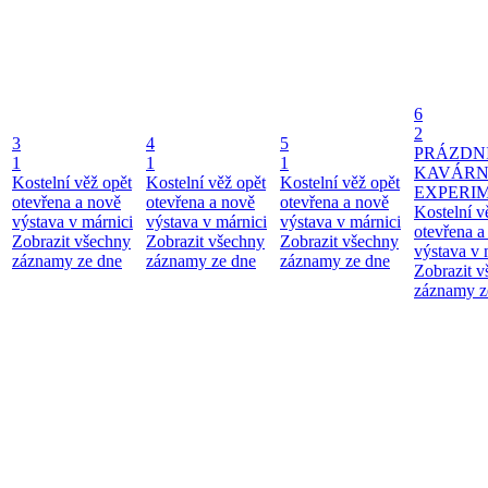
6
2
3
4
5
PRÁZDN
1
1
1
KAVÁR
Kostelní věž opět
Kostelní věž opět
Kostelní věž opět
EXPERI
otevřena a nově
otevřena a nově
otevřena a nově
Kostelní v
výstava v márnici
výstava v márnici
výstava v márnici
otevřena a
Zobrazit všechny
Zobrazit všechny
Zobrazit všechny
výstava v 
záznamy ze dne
záznamy ze dne
záznamy ze dne
Zobrazit 
záznamy z