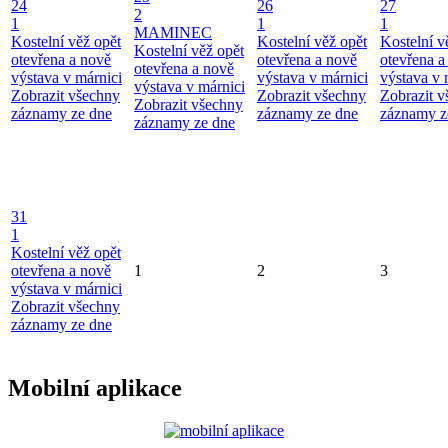
24
26
27
2
1
1
1
MAMINEC
Kostelní věž opět
Kostelní věž opět
Kostelní v
Kostelní věž opět
otevřena a nově
otevřena a nově
otevřena a
otevřena a nově
výstava v márnici
výstava v márnici
výstava v 
výstava v márnici
Zobrazit všechny
Zobrazit všechny
Zobrazit 
Zobrazit všechny
záznamy ze dne
záznamy ze dne
záznamy z
záznamy ze dne
31
1
Kostelní věž opět
otevřena a nově
1
2
3
výstava v márnici
Zobrazit všechny
záznamy ze dne
Mobilní aplikace