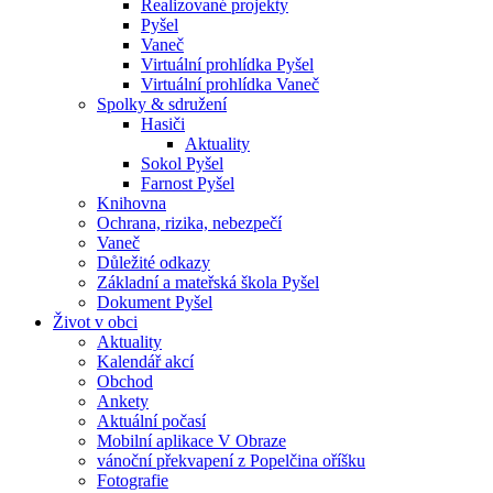
Realizované projekty
Pyšel
Vaneč
Virtuální prohlídka Pyšel
Virtuální prohlídka Vaneč
Spolky & sdružení
Hasiči
Aktuality
Sokol Pyšel
Farnost Pyšel
Knihovna
Ochrana, rizika, nebezpečí
Vaneč
Důležité odkazy
Základní a mateřská škola Pyšel
Dokument Pyšel
Život v obci
Aktuality
Kalendář akcí
Obchod
Ankety
Aktuální počasí
Mobilní aplikace V Obraze
vánoční překvapení z Popelčina oříšku
Fotografie