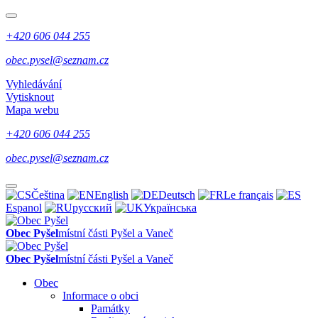
+420 606 044 255
obec.pysel@seznam.cz
Vyhledávání
Vytisknout
Mapa webu
+420 606 044 255
obec.pysel@seznam.cz
Čeština
English
Deutsch
Le français
Espanol
русский
Українська
Obec Pyšel
místní části Pyšel a Vaneč
Obec Pyšel
místní části Pyšel a Vaneč
Obec
Informace o obci
Památky