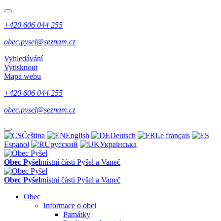
+420 606 044 255
obec.pysel@seznam.cz
Vyhledávání
Vytisknout
Mapa webu
+420 606 044 255
obec.pysel@seznam.cz
Čeština
English
Deutsch
Le français
Espanol
русский
Українська
Obec Pyšel
místní části Pyšel a Vaneč
Obec Pyšel
místní části Pyšel a Vaneč
Obec
Informace o obci
Památky