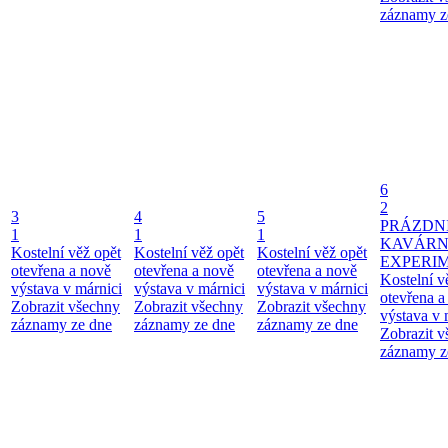
záznamy z
6
2
3
4
5
PRÁZDN
1
1
1
KAVÁR
Kostelní věž opět
Kostelní věž opět
Kostelní věž opět
EXPERI
otevřena a nově
otevřena a nově
otevřena a nově
Kostelní v
výstava v márnici
výstava v márnici
výstava v márnici
otevřena a
Zobrazit všechny
Zobrazit všechny
Zobrazit všechny
výstava v 
záznamy ze dne
záznamy ze dne
záznamy ze dne
Zobrazit 
záznamy z