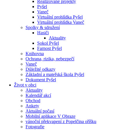
Realizované projekty
Pyšel
Vaneč
Virtuální prohlídka Pyšel
Virtuální prohlídka Vaneč
Spolky & sdružení
Hasiči
Aktuality
Sokol Pyšel
Farnost Pyšel
Knihovna
Ochrana, rizika, nebezpečí
Vaneč
Důležité odkazy
Základní a mateřská škola Pyšel
Dokument Pyšel
Život v obci
Aktuality
Kalendář akcí
Obchod
Ankety
Aktuální počasí
Mobilní aplikace V Obraze
vánoční překvapení z Popelčina oříšku
Fotografie