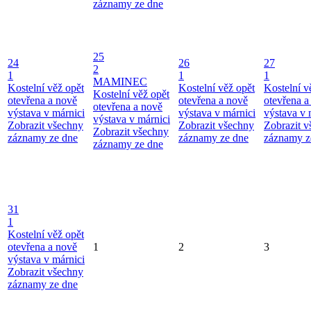
záznamy ze dne
25
24
26
27
2
1
1
1
MAMINEC
Kostelní věž opět
Kostelní věž opět
Kostelní v
Kostelní věž opět
otevřena a nově
otevřena a nově
otevřena a
otevřena a nově
výstava v márnici
výstava v márnici
výstava v 
výstava v márnici
Zobrazit všechny
Zobrazit všechny
Zobrazit 
Zobrazit všechny
záznamy ze dne
záznamy ze dne
záznamy z
záznamy ze dne
31
1
Kostelní věž opět
otevřena a nově
1
2
3
výstava v márnici
Zobrazit všechny
záznamy ze dne