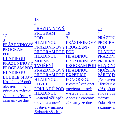
18
4
PRÁZDNINOVÝ
20
PROGRAM -
19
4
17
POD
3
PRÁZDN
3
HLADINOU
PRÁZDNINOVÝ
PROGRA
PRÁZDNINOVÝ
PRÁZDNINOVÝ
PROGRAM -
POD
PROGRAM -
PROGRAM POD
POD
HLADIN
POD
HLADINOU:
HLADINOU
PRÁZDN
HLADINOU
MOŘSKÉ
PRÁZDNINOVÝ
PROGRA
PRÁZDNINOVÝ
TVOŘENÍ
PROGRAM POD
HLADIN
PROGRAM POD
PRÁZDNINOVÝ
HLADINOU -
MOŘSK
HLADINOU
PROGRAM POD
EXPEDICE
PÁRTY
D
BUBBLE SHOW
HLADINOU:
PONORKOU
představen
Kostelní věž opět
LOVCI
Kostelní věž opět
Třebíči
Ko
otevřena a nově
POKLADŮ POD
otevřena a nově
věž opět o
výstava v márnici
HLADINOU
výstava v márnici
a nově výs
Zobrazit všechny
Kostelní věž opět
Zobrazit všechny
márnici
záznamy ze dne
otevřena a nově
záznamy ze dne
Zobrazit 
výstava v márnici
záznamy z
Zobrazit všechny