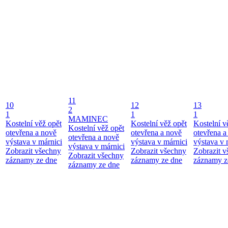
11
10
12
13
2
1
1
1
MAMINEC
Kostelní věž opět
Kostelní věž opět
Kostelní v
Kostelní věž opět
otevřena a nově
otevřena a nově
otevřena a
otevřena a nově
výstava v márnici
výstava v márnici
výstava v 
výstava v márnici
Zobrazit všechny
Zobrazit všechny
Zobrazit 
Zobrazit všechny
záznamy ze dne
záznamy ze dne
záznamy z
záznamy ze dne