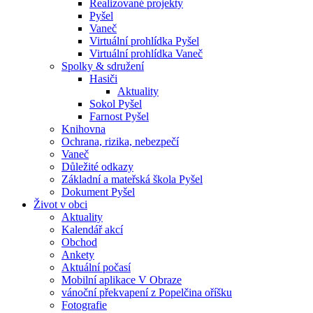
Realizované projekty
Pyšel
Vaneč
Virtuální prohlídka Pyšel
Virtuální prohlídka Vaneč
Spolky & sdružení
Hasiči
Aktuality
Sokol Pyšel
Farnost Pyšel
Knihovna
Ochrana, rizika, nebezpečí
Vaneč
Důležité odkazy
Základní a mateřská škola Pyšel
Dokument Pyšel
Život v obci
Aktuality
Kalendář akcí
Obchod
Ankety
Aktuální počasí
Mobilní aplikace V Obraze
vánoční překvapení z Popelčina oříšku
Fotografie