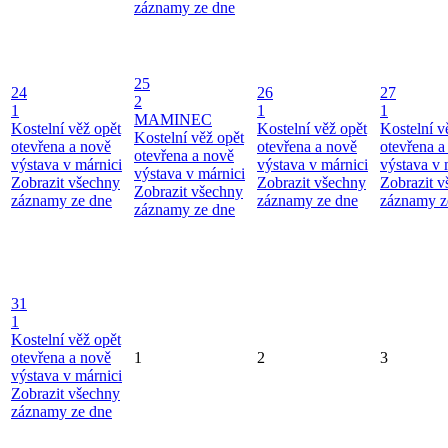
záznamy ze dne
25
24
26
27
2
1
1
1
MAMINEC
Kostelní věž opět
Kostelní věž opět
Kostelní v
Kostelní věž opět
otevřena a nově
otevřena a nově
otevřena a
otevřena a nově
výstava v márnici
výstava v márnici
výstava v 
výstava v márnici
Zobrazit všechny
Zobrazit všechny
Zobrazit 
Zobrazit všechny
záznamy ze dne
záznamy ze dne
záznamy z
záznamy ze dne
31
1
Kostelní věž opět
otevřena a nově
1
2
3
výstava v márnici
Zobrazit všechny
záznamy ze dne