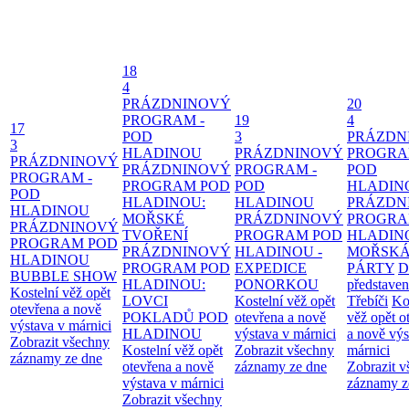
18
4
PRÁZDNINOVÝ
20
PROGRAM -
19
4
17
POD
3
PRÁZDN
3
HLADINOU
PRÁZDNINOVÝ
PROGRA
PRÁZDNINOVÝ
PRÁZDNINOVÝ
PROGRAM -
POD
PROGRAM -
PROGRAM POD
POD
HLADIN
POD
HLADINOU:
HLADINOU
PRÁZDN
HLADINOU
MOŘSKÉ
PRÁZDNINOVÝ
PROGRA
PRÁZDNINOVÝ
TVOŘENÍ
PROGRAM POD
HLADIN
PROGRAM POD
PRÁZDNINOVÝ
HLADINOU -
MOŘSK
HLADINOU
PROGRAM POD
EXPEDICE
PÁRTY
D
BUBBLE SHOW
HLADINOU:
PONORKOU
představen
Kostelní věž opět
LOVCI
Kostelní věž opět
Třebíči
Ko
otevřena a nově
POKLADŮ POD
otevřena a nově
věž opět o
výstava v márnici
HLADINOU
výstava v márnici
a nově výs
Zobrazit všechny
Kostelní věž opět
Zobrazit všechny
márnici
záznamy ze dne
otevřena a nově
záznamy ze dne
Zobrazit 
výstava v márnici
záznamy z
Zobrazit všechny