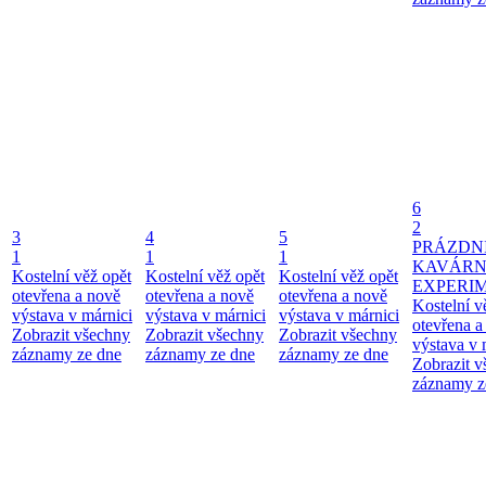
6
2
3
4
5
PRÁZDN
1
1
1
KAVÁR
Kostelní věž opět
Kostelní věž opět
Kostelní věž opět
EXPERI
otevřena a nově
otevřena a nově
otevřena a nově
Kostelní v
výstava v márnici
výstava v márnici
výstava v márnici
otevřena a
Zobrazit všechny
Zobrazit všechny
Zobrazit všechny
výstava v 
záznamy ze dne
záznamy ze dne
záznamy ze dne
Zobrazit 
záznamy z