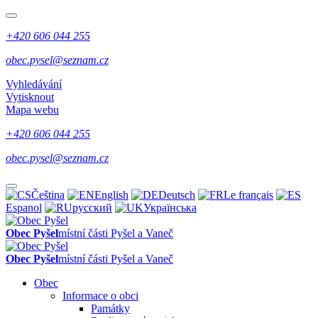
+420 606 044 255
obec.pysel@seznam.cz
Vyhledávání
Vytisknout
Mapa webu
+420 606 044 255
obec.pysel@seznam.cz
Čeština
English
Deutsch
Le français
Espanol
русский
Українська
Obec Pyšel
místní části Pyšel a Vaneč
Obec Pyšel
místní části Pyšel a Vaneč
Obec
Informace o obci
Památky