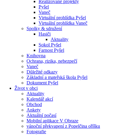
Realizované projekty
Pyšel
Vaneč
Virtuální prohlídka Pyšel
Virtuální prohlídka Vaneč
Spolky & sdružení
Hasiči
Aktuality
Sokol Pyšel
Farnost Pyšel
Knihovna
Ochrana, rizika, nebezpečí
Vaneč
Důležité odkazy
Základní a mateřská škola Pyšel
Dokument Pyšel
Život v obci
Aktuality
Kalendář akcí
Obchod
Ankety
Aktuální počasí
Mobilní aplikace V Obraze
vánoční překvapení z Popelčina oříšku
Fotografie