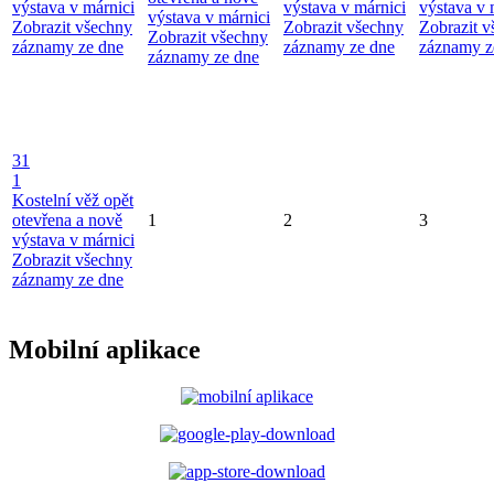
výstava v márnici
výstava v márnici
výstava v 
výstava v márnici
Zobrazit všechny
Zobrazit všechny
Zobrazit 
Zobrazit všechny
záznamy ze dne
záznamy ze dne
záznamy z
záznamy ze dne
31
1
Kostelní věž opět
otevřena a nově
1
2
3
výstava v márnici
Zobrazit všechny
záznamy ze dne
Mobilní aplikace