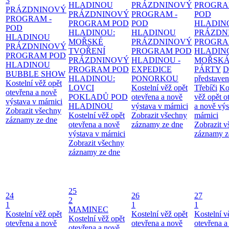
3
HLADINOU
PRÁZDNINOVÝ
PROGRA
PRÁZDNINOVÝ
PRÁZDNINOVÝ
PROGRAM -
POD
PROGRAM -
PROGRAM POD
POD
HLADIN
POD
HLADINOU:
HLADINOU
PRÁZDN
HLADINOU
MOŘSKÉ
PRÁZDNINOVÝ
PROGRA
PRÁZDNINOVÝ
TVOŘENÍ
PROGRAM POD
HLADIN
PROGRAM POD
PRÁZDNINOVÝ
HLADINOU -
MOŘSK
HLADINOU
PROGRAM POD
EXPEDICE
PÁRTY
D
BUBBLE SHOW
HLADINOU:
PONORKOU
představen
Kostelní věž opět
LOVCI
Kostelní věž opět
Třebíči
Ko
otevřena a nově
POKLADŮ POD
otevřena a nově
věž opět o
výstava v márnici
HLADINOU
výstava v márnici
a nově výs
Zobrazit všechny
Kostelní věž opět
Zobrazit všechny
márnici
záznamy ze dne
otevřena a nově
záznamy ze dne
Zobrazit 
výstava v márnici
záznamy z
Zobrazit všechny
záznamy ze dne
25
24
26
27
2
1
1
1
MAMINEC
Kostelní věž opět
Kostelní věž opět
Kostelní v
Kostelní věž opět
otevřena a nově
otevřena a nově
otevřena a
otevřena a nově