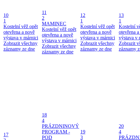
11
10
12
13
2
1
1
1
MAMINEC
Kostelní věž opět
Kostelní věž opět
Kostelní v
Kostelní věž opět
otevřena a nově
otevřena a nově
otevřena a
otevřena a nově
výstava v márnici
výstava v márnici
výstava v 
výstava v márnici
Zobrazit všechny
Zobrazit všechny
Zobrazit 
Zobrazit všechny
záznamy ze dne
záznamy ze dne
záznamy z
záznamy ze dne
18
4
PRÁZDNINOVÝ
20
PROGRAM -
19
4
17
POD
3
PRÁZDN