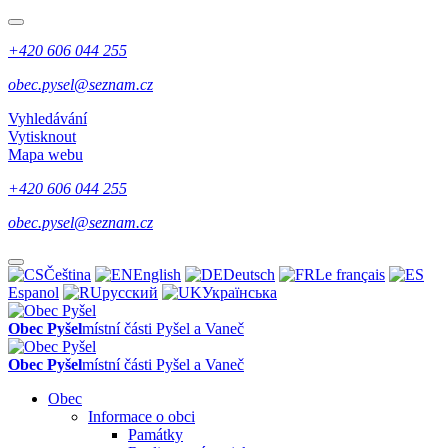
+420 606 044 255
obec.pysel@seznam.cz
Vyhledávání
Vytisknout
Mapa webu
+420 606 044 255
obec.pysel@seznam.cz
Čeština
English
Deutsch
Le français
Espanol
русский
Українська
Obec Pyšel
místní části Pyšel a Vaneč
Obec Pyšel
místní části Pyšel a Vaneč
Obec
Informace o obci
Památky