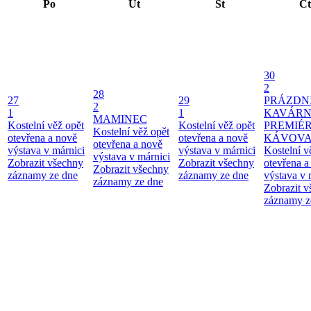
Po
Út
St
Čt
30
2
28
27
29
PRÁZDN
2
1
1
KAVÁRN
MAMINEC
Kostelní věž opět
Kostelní věž opět
PREMIÉ
Kostelní věž opět
otevřena a nově
otevřena a nově
KÁVOV
otevřena a nově
výstava v márnici
výstava v márnici
Kostelní v
výstava v márnici
Zobrazit všechny
Zobrazit všechny
otevřena a
Zobrazit všechny
záznamy ze dne
záznamy ze dne
výstava v 
záznamy ze dne
Zobrazit 
záznamy z