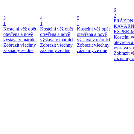
6
2
3
4
5
PRÁZDN
1
1
1
KAVÁR
Kostelní věž opět
Kostelní věž opět
Kostelní věž opět
EXPERI
otevřena a nově
otevřena a nově
otevřena a nově
Kostelní v
výstava v márnici
výstava v márnici
výstava v márnici
otevřena a
Zobrazit všechny
Zobrazit všechny
Zobrazit všechny
výstava v 
záznamy ze dne
záznamy ze dne
záznamy ze dne
Zobrazit 
záznamy z