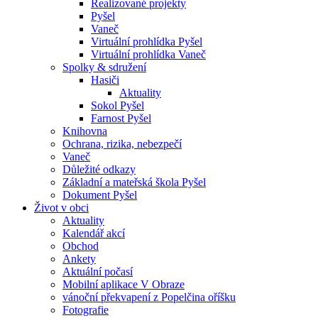
Realizované projekty
Pyšel
Vaneč
Virtuální prohlídka Pyšel
Virtuální prohlídka Vaneč
Spolky & sdružení
Hasiči
Aktuality
Sokol Pyšel
Farnost Pyšel
Knihovna
Ochrana, rizika, nebezpečí
Vaneč
Důležité odkazy
Základní a mateřská škola Pyšel
Dokument Pyšel
Život v obci
Aktuality
Kalendář akcí
Obchod
Ankety
Aktuální počasí
Mobilní aplikace V Obraze
vánoční překvapení z Popelčina oříšku
Fotografie