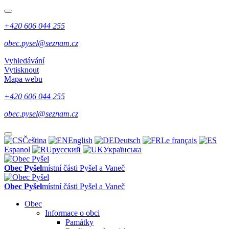
+420 606 044 255
obec.pysel@seznam.cz
Vyhledávání
Vytisknout
Mapa webu
+420 606 044 255
obec.pysel@seznam.cz
Čeština
English
Deutsch
Le français
Espanol
русский
Українська
Obec Pyšel
místní části Pyšel a Vaneč
Obec Pyšel
místní části Pyšel a Vaneč
Obec
Informace o obci
Památky