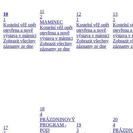
11
10
12
13
2
1
1
1
MAMINEC
Kostelní věž opět
Kostelní věž opět
Kostelní v
Kostelní věž opět
otevřena a nově
otevřena a nově
otevřena a
otevřena a nově
výstava v márnici
výstava v márnici
výstava v 
výstava v márnici
Zobrazit všechny
Zobrazit všechny
Zobrazit 
Zobrazit všechny
záznamy ze dne
záznamy ze dne
záznamy z
záznamy ze dne
18
4
PRÁZDNINOVÝ
20
PROGRAM -
19
4
17
POD
3
PRÁZDN
3