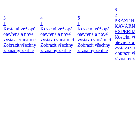
6
2
3
4
5
PRÁZDN
1
1
1
KAVÁR
Kostelní věž opět
Kostelní věž opět
Kostelní věž opět
EXPERI
otevřena a nově
otevřena a nově
otevřena a nově
Kostelní v
výstava v márnici
výstava v márnici
výstava v márnici
otevřena a
Zobrazit všechny
Zobrazit všechny
Zobrazit všechny
výstava v 
záznamy ze dne
záznamy ze dne
záznamy ze dne
Zobrazit 
záznamy z