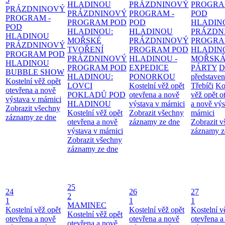
HLADINOU
PRÁZDNINOVÝ
PROGRA
PRÁZDNINOVÝ
PRÁZDNINOVÝ
PROGRAM -
POD
PROGRAM -
PROGRAM POD
POD
HLADIN
POD
HLADINOU:
HLADINOU
PRÁZDN
HLADINOU
MOŘSKÉ
PRÁZDNINOVÝ
PROGRA
PRÁZDNINOVÝ
TVOŘENÍ
PROGRAM POD
HLADIN
PROGRAM POD
PRÁZDNINOVÝ
HLADINOU -
MOŘSK
HLADINOU
PROGRAM POD
EXPEDICE
PÁRTY
D
BUBBLE SHOW
HLADINOU:
PONORKOU
představen
Kostelní věž opět
LOVCI
Kostelní věž opět
Třebíči
Ko
otevřena a nově
POKLADŮ POD
otevřena a nově
věž opět o
výstava v márnici
HLADINOU
výstava v márnici
a nově výs
Zobrazit všechny
Kostelní věž opět
Zobrazit všechny
márnici
záznamy ze dne
otevřena a nově
záznamy ze dne
Zobrazit 
výstava v márnici
záznamy z
Zobrazit všechny
záznamy ze dne
25
24
26
27
2
1
1
1
MAMINEC
Kostelní věž opět
Kostelní věž opět
Kostelní v
Kostelní věž opět
otevřena a nově
otevřena a nově
otevřena a
otevřena a nově